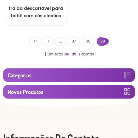
fralda descartável para
bebê com cós elástico
<<
1
...
37
38
39
um total de
39
Páginas
Categorias
Novos Produtos
Informações De Contato