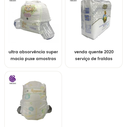
ultra absorvência super
venda quente 2020
macia puxe amostras
serviço de fraldas
grátis de fraldas de
descartáveis ​​para
bebê
bebês