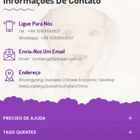
Ligue Para Nós
Tel.:
+86 15159593537
Whatsapp:
+86 15159593537
Envia-Nos Um Email
Email :
runhang@tjdiaper.com.cn
Endereço
Shuangyang Overseas Chinese Economic-Develop
Area,Luojiang,Quanzhou,Fujian,China
PRECISO DE AJUDA
TAGS QUENTES