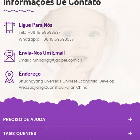
Informações De Contato
Ligue Para Nós
Tel.:
+86 15159593537
Whatsapp:
+86 15159593537
Envia-Nos Um Email
Email :
runhang@tjdiaper.com.cn
Endereço
Shuangyang Overseas Chinese Economic-Develop
Area,Luojiang,Quanzhou,Fujian,China
PRECISO DE AJUDA
TAGS QUENTES