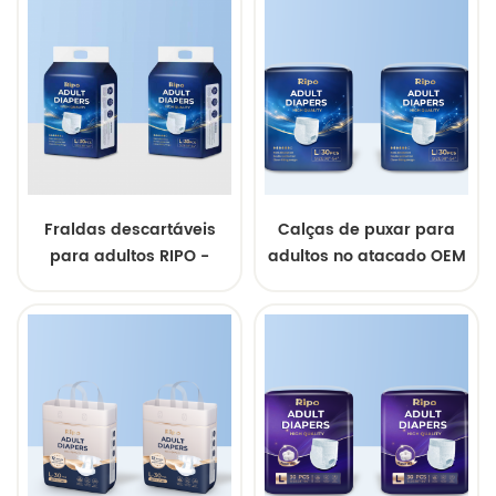
absorção
Fraldas descartáveis
Calças de puxar para
para adultos RIPO -
adultos no atacado OEM
Preço competitivo de
atacado para
fabricantes de
equipamentos originais
(OEM)