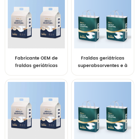
Fabricante OEM de
Fraldas geriátricas
fraldas geriátricas
superabsorventes e à
macias e respiráveis
prova de vazamentos
para atacado
para venda por atacado.