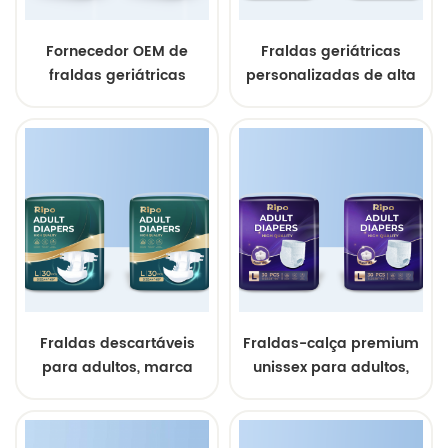
Fornecedor OEM de
Fraldas geriátricas
fraldas geriátricas
personalizadas de alta
personalizadas
absorção - Amostras
grátis
Fraldas descartáveis
Fraldas-calça premium
para adultos, marca
unissex para adultos,
própria, atacado, roupa
atacado.
íntima absorvente.