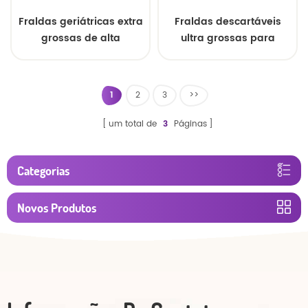
Fraldas geriátricas extra
Fraldas descartáveis
grossas de alta
ultra grossas para
absorção e marca
incontinência urinária
própria
em adultos, venda por
atacado.
1
2
3
>>
um total de
3
Páginas
Categorias
Novos Produtos