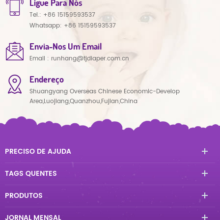
Ligue Para Nós
Tel.:
+86 15159593537
Whatsapp:
+86 15159593537
Envia-Nos Um Email
Email :
runhang@tjdiaper.com.cn
Endereço
Shuangyang Overseas Chinese Economic-Develop
Area,Luojiang,Quanzhou,Fujian,China
PRECISO DE AJUDA
TAGS QUENTES
PRODUTOS
JORNAL MENSAL