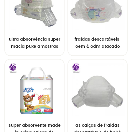
ultra absorvência super
fraldas descartáveis ​​
macia puxe amostras
oem & odm atacado
grátis de fraldas de
bebê
super absorvente made
as calças de fraldas