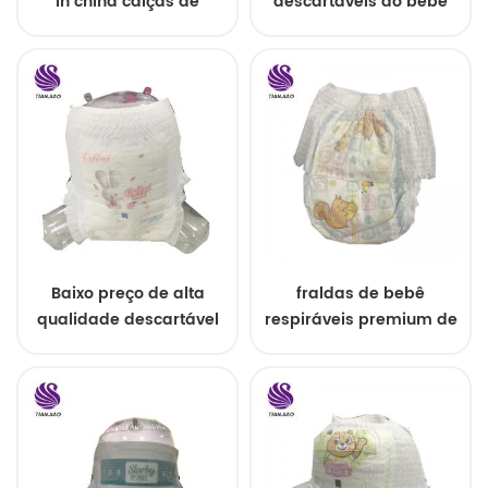
in china calças de
descartáveis ​​do bebê
treinamento
puxam para cima o
descartáveis
estilo fácil
Baixo preço de alta
fraldas de bebê
qualidade descartável
respiráveis ​​premium de
de matérias-primas
tamanho grande
para calças de bebê
fralda