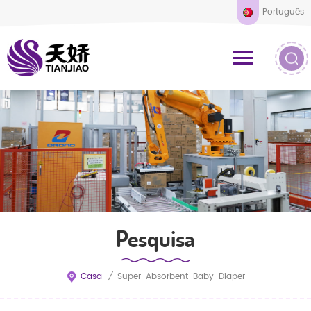
Português
Pesquisa
Casa
/
Super-Absorbent-Baby-Diaper