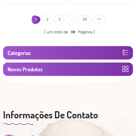
calças
respirável fralda do
bebê
1
2
3
...
39
>>
um total de
39
Páginas
Categorias
Novos Produtos
Informações De Contato