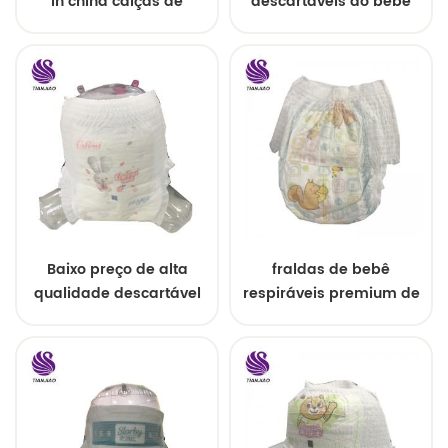
in china calças de
descartáveis ​​do bebê
treinamento
puxam para cima o
descartáveis
estilo fácil
Baixo preço de alta
fraldas de bebê
qualidade descartável
respiráveis ​​premium de
de matérias-primas
tamanho grande
para calças de bebê
fralda