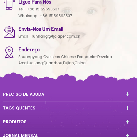
Ligue Para Nós
Tel.:
+86 15159593537
Whatsapp:
+86 15159593537
Envia-Nos Um Email
Email :
runhang@tjdiaper.com.cn
Endereço
Shuangyang Overseas Chinese Economic-Develop
Area,Luojiang,Quanzhou,Fujian,China
PRECISO DE AJUDA
TAGS QUENTES
PRODUTOS
JORNAL MENSAL