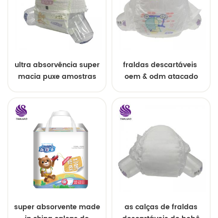
ultra absorvência super
fraldas descartáveis ​​
macia puxe amostras
oem & odm atacado
grátis de fraldas de
bebê
super absorvente made
as calças de fraldas