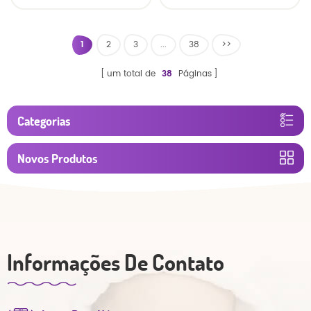
calças
respirável fralda do
bebê
1
2
3
...
38
>>
um total de
38
Páginas
Categorias
Novos Produtos
Informações De Contato