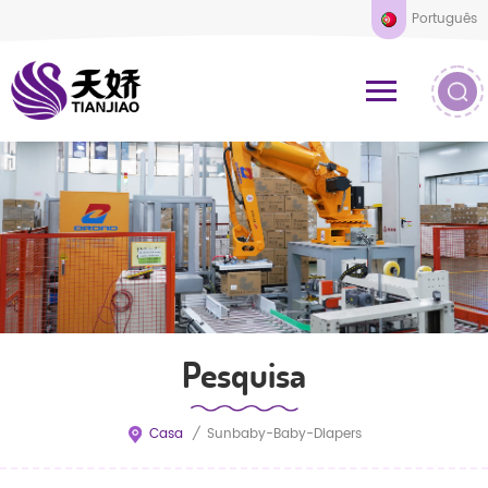
Português
Pesquisa
Casa
/
Sunbaby-Baby-Diapers