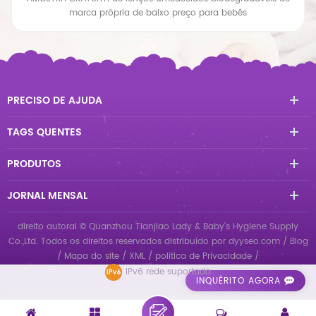
umedecidos para bebês
marca própria de baixo preço para bebês
PRECISO DE AJUDA
TAGS QUENTES
PRODUTOS
JORNAL MENSAL
direito autoral © Quanzhou Tianjiao Lady & Baby's Hygiene Supply
Co.,Ltd. Todos os direitos reservados
distribuído por
dyyseo.com
/
Blog
/
Mapa do site
/
XML
/
política de Privacidade
/
IPv6 rede suportada
INQUÉRITO AGORA