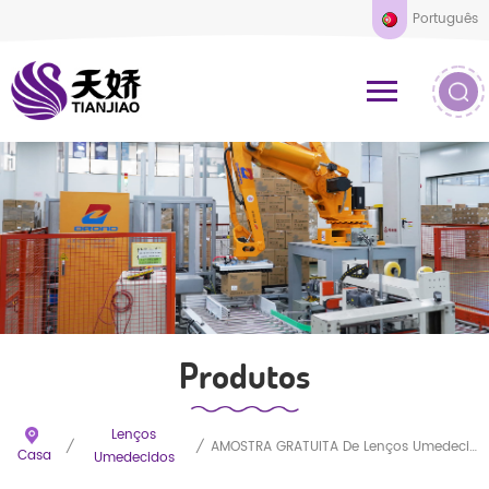
Português
Produtos
Lenços
/
/
AMOSTRA GRATUITA De Lenços Umedecidos De Bambu Orgânico Sem Perfume Com Logotipo Personalizado
Casa
Umedecidos