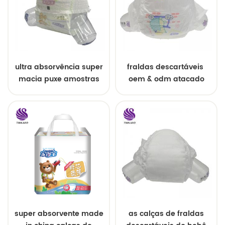
ultra absorvência super
fraldas descartáveis ​​
macia puxe amostras
oem & odm atacado
grátis de fraldas de
bebê
super absorvente made
as calças de fraldas