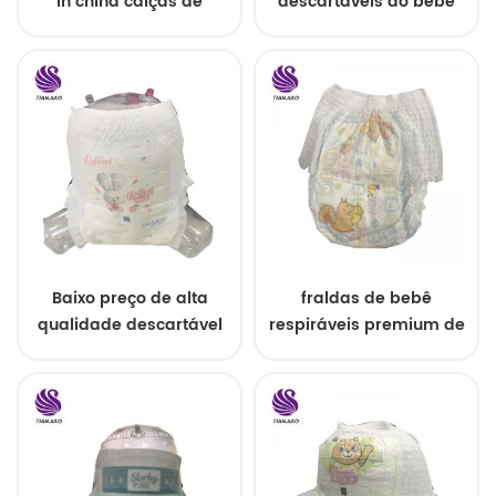
in china calças de
descartáveis ​​do bebê
treinamento
puxam para cima o
descartáveis
estilo fácil
Baixo preço de alta
fraldas de bebê
qualidade descartável
respiráveis ​​premium de
de matérias-primas
tamanho grande
para calças de bebê
fralda