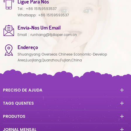
Ligue Para Nós
Tel.:
+86 15159593537
Whatsapp:
+86 15159593537
Envia-Nos Um Email
Email :
runhang@tjdiaper.com.cn
Endereço
Shuangyang Overseas Chinese Economic-Develop
Area,Luojiang,Quanzhou,Fujian,China
PRECISO DE AJUDA
TAGS QUENTES
PRODUTOS
JORNAL MENSAL