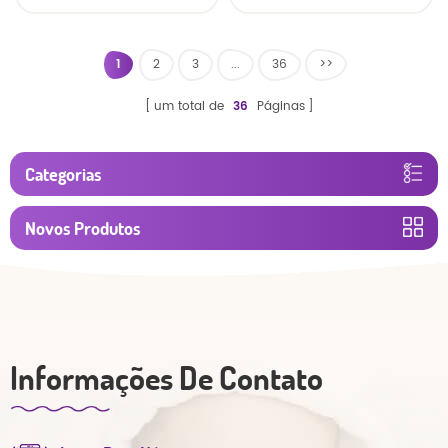
calças
respirável fralda do
bebê
1
2
3
...
36
>>
um total de
36
Páginas
Categorias
Novos Produtos
Informações De Contato