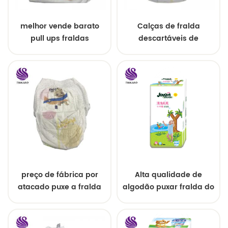
melhor vende barato
Calças de fralda
pull ups fraldas
descartáveis ​​de
econômico pull up
vazamento 3d
fraldas
preço de fábrica por
Alta qualidade de
atacado puxe a fralda
algodão puxar fralda do
para bebê
bebê ups calças oem
fralda econômica