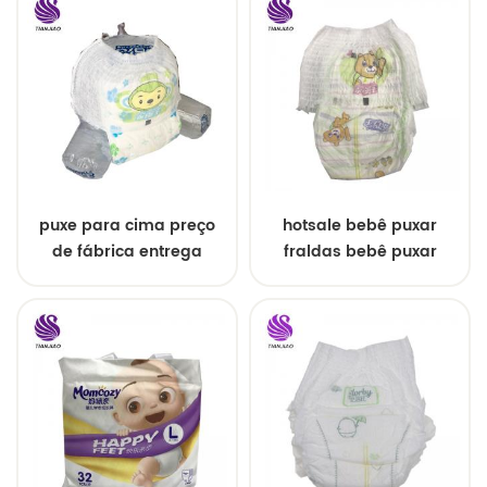
puxe para cima preço
hotsale bebê puxar
de fábrica entrega
fraldas bebê puxar
rápida calças de
calças
treinamento de fraldas
para bebês