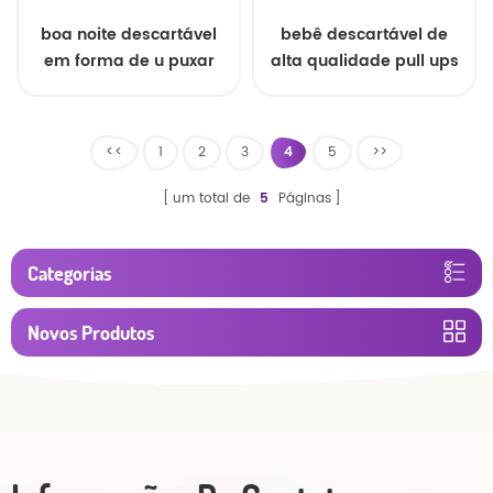
boa noite descartável
bebê descartável de
em forma de u puxar
alta qualidade pull ups
calças
para o bebê
<<
1
2
3
4
5
>>
um total de
5
Páginas
Categorias
Novos Produtos