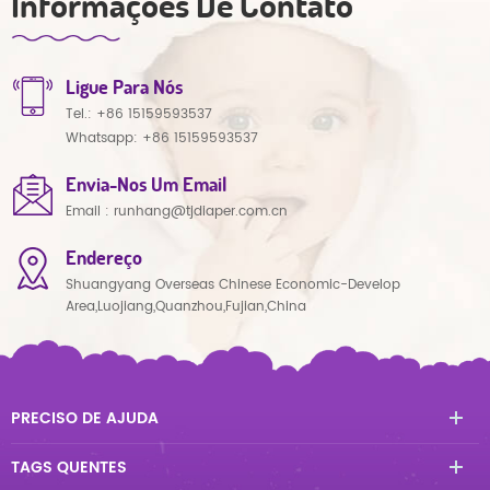
Informações De Contato
Ligue Para Nós
Tel.:
+86 15159593537
Whatsapp:
+86 15159593537
Envia-Nos Um Email
Email :
runhang@tjdiaper.com.cn
Endereço
Shuangyang Overseas Chinese Economic-Develop
Area,Luojiang,Quanzhou,Fujian,China
PRECISO DE AJUDA
TAGS QUENTES