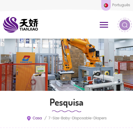
Português
Pesquisa
Casa
/
7-Size-Baby-Disposable-Diapers