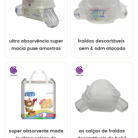
ultra absorvência super
fraldas descartáveis ​​
macia puxe amostras
oem & odm atacado
grátis de fraldas de
bebê
super absorvente made
as calças de fraldas