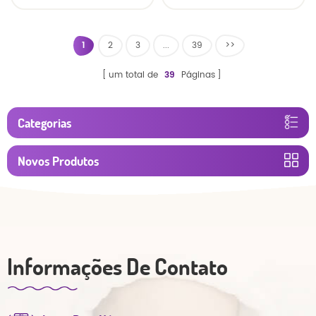
calças
respirável fralda do
bebê
1
2
3
...
39
>>
um total de
39
Páginas
Categorias
Novos Produtos
Informações De Contato