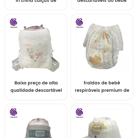
in china calças de
descartáveis ​​do bebê
treinamento
puxam para cima o
descartáveis
estilo fácil
Baixo preço de alta
fraldas de bebê
qualidade descartável
respiráveis ​​premium de
de matérias-primas
tamanho grande
para calças de bebê
fralda