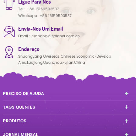
Ligue Para Nós
Tel.:
+86 15159593537
Whatsapp:
+86 15159593537
Envia-Nos Um Email
Email :
runhang@tjdiaper.com.cn
Endereço
Shuangyang Overseas Chinese Economic-Develop
Area,Luojiang,Quanzhou,Fujian,China
PRECISO DE AJUDA
TAGS QUENTES
PRODUTOS
JORNAL MENSAL