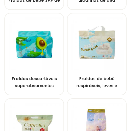
Fraldas de bebê SAP de
ultrafinas de alta
polímero
absorção para bebês,
superabsorvente
fornecimento direto do
personalizadas, fraldas
fabricante para bebês
descartáveis para
bebês, fraldas
descartáveis para
bebês
Fraldas descartáveis
Fraldas de bebê
superabsorventes
respiráveis, leves e
macias para bebês,
secas, de alta
fraldas estilo calça de
qualidade, com
secagem rápida para
absorção de água,
crianças
calças descartáveis,
atacado, logotipo
personalizável OEM