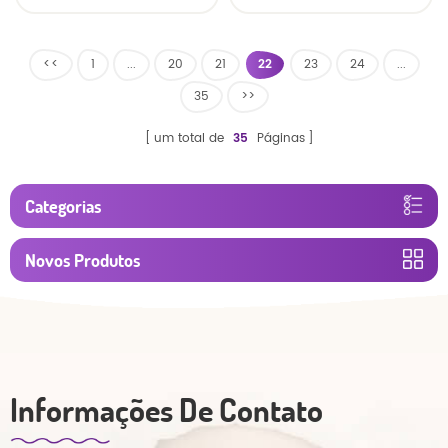
prova de vazamentos
bebês, grau A, fraldas
para bebês, ultra
de fita, atacado, venda
respiráveis, de alta
imperdível da China
<<
1
...
20
21
22
23
24
...
absorção e com designs
35
>>
personalizáveis
um total de
35
Páginas
Categorias
Novos Produtos
Informações De Contato