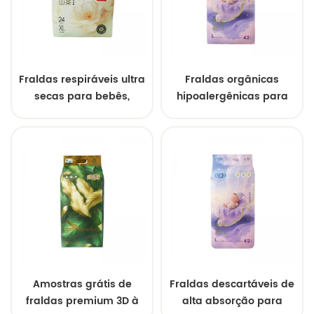
Fraldas respiráveis ultra
Fraldas orgânicas
secas para bebês,
hipoalergênicas para
fraldas OEM
bebês, descartáveis,
personalizadas de alta
respiráveis e sem
absorção
produtos químicos para
pele sensível
Amostras grátis de
Fraldas descartáveis de
fraldas premium 3D à
alta absorção para