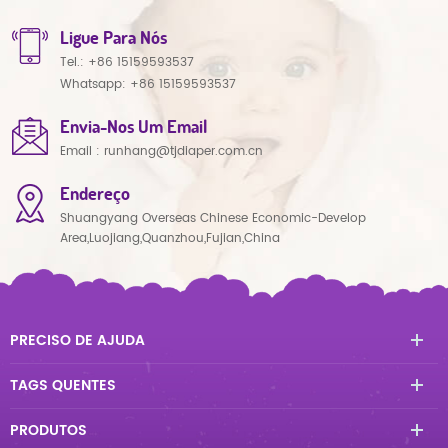
Ligue Para Nós
Tel.:
+86 15159593537
Whatsapp:
+86 15159593537
Envia-Nos Um Email
Email :
runhang@tjdiaper.com.cn
Endereço
Shuangyang Overseas Chinese Economic-Develop
Area,Luojiang,Quanzhou,Fujian,China
PRECISO DE AJUDA
TAGS QUENTES
PRODUTOS