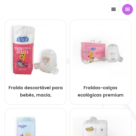
Fralda descartável para
Fraldas-calças
bebês, macia,
ecológicas premium
absorvente e respirável,
para bebês, fabricadas
da Super Brand
por atacado,
Professional Factory
personalizadas e de
marca própria