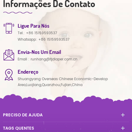
Informações De Contato
Ligue Para Nós
Tel.:
+86 15159593537
Whatsapp:
+86 15159593537
Envia-Nos Um Email
Email :
runhang@tjdiaper.com.cn
Endereço
Shuangyang Overseas Chinese Economic-Develop
Area,Luojiang,Quanzhou,Fujian,China
PRECISO DE AJUDA
TAGS QUENTES