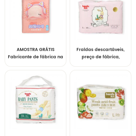
AMOSTRA GRÁTIS
Fraldas descartáveis,
Fabricante de fábrica na
preço de fábrica,
China Fralda para bebê
superconforto, fraldas
Sleepy Recém-nascido
de bebê de qualidade
Fraldas descartáveis
no atacado
para bebês