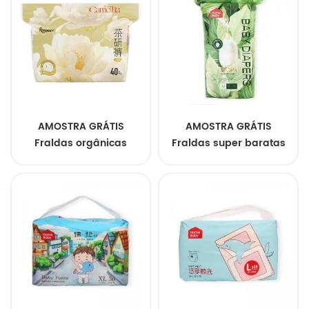
AMOSTRA GRÁTIS
AMOSTRA GRÁTIS
Fraldas orgânicas
Fraldas super baratas
personalizadas para
de alta qualidade
bebês Fraldas macias
Fraldas descartáveis
hipoalergênicas
macias para bebês
probióticas
Fraldas respiráveis
superabsorventes