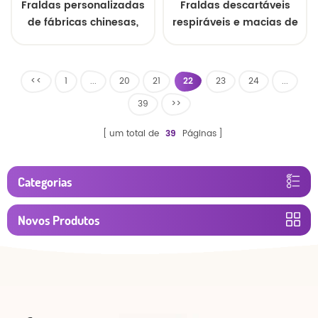
Fraldas personalizadas
Fraldas descartáveis
de fábricas chinesas,
respiráveis e macias de
atacado, OEM, fraldas
superfície seca
descartáveis baratas
absorventes para bebês
para bebês
<<
1
...
20
21
22
23
24
...
39
>>
um total de
39
Páginas
Categorias
Novos Produtos