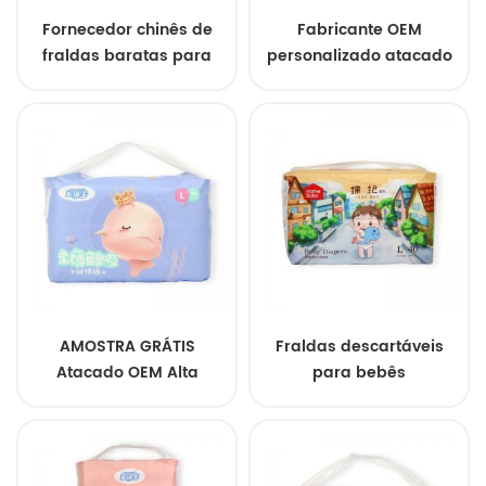
Fornecedor chinês de
Fabricante OEM
fraldas baratas para
personalizado atacado
bebês, fraldas
fralda descartável grau
confortáveis para bebês,
A macia para bebês
fraldas de grau A
AMOSTRA GRÁTIS
Fraldas descartáveis
Atacado OEM Alta
para bebês
Qualidade Grande
superabsorventes
Absorção Fraldas para
personalizáveis, fraldas
Bebê Fraldas Macias
respiráveis macias,
para Bebê
preço de atacado