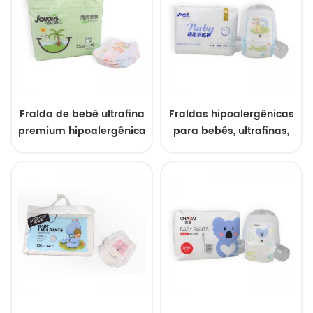
vazamentos 3D
Fralda de bebê ultrafina
Fraldas hipoalergênicas
premium hipoalergênica
para bebês, ultrafinas,
confortável, preços de
confortáveis, para peles
atacado direto da
sensíveis, a granel, com
fábrica
preços de atacado