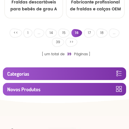
Fraldas descartáveis
Fabricante profissional
para bebês de grau A
de fraldas e calças OEM
premium por atacado,
para bebês no atacado
fabricante chinês de
fraldas para dormir
<<
1
...
14
15
16
17
18
...
personalizadas de
39
>>
marca própria
um total de
39
Páginas
Categorias
Novos Produtos