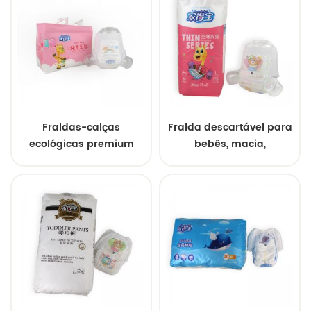
descartáveis altamente
absorventes
Fraldas-calças
Fralda descartável para
ecológicas premium
bebês, macia,
para bebês, fabricadas
absorvente e respirável,
por atacado,
da Super Brand
personalizadas e de
Professional Factory
marca própria