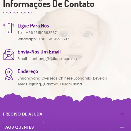
Informações De Contato
Ligue Para Nós
Tel.:
+86 15159593537
Whatsapp:
+86 15159593537
Envia-Nos Um Email
Email :
runhang@tjdiaper.com.cn
Endereço
Shuangyang Overseas Chinese Economic-Develop
Area,Luojiang,Quanzhou,Fujian,China
PRECISO DE AJUDA
TAGS QUENTES