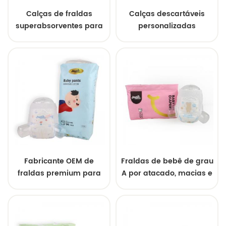
Calças de fraldas
Calças descartáveis
superabsorventes para
personalizadas
bebês, venda direta da
premium pull-up para
fábrica, atacado barato
bebês, amostra grátis,
disponível
atacado da fábrica
Fabricante OEM de
Fraldas de bebê de grau
fraldas premium para
A por atacado, macias e
bebês, calças de
à prova de vazamentos
treinamento
para dormir durante a
superabsorventes com
noite
proteção contra