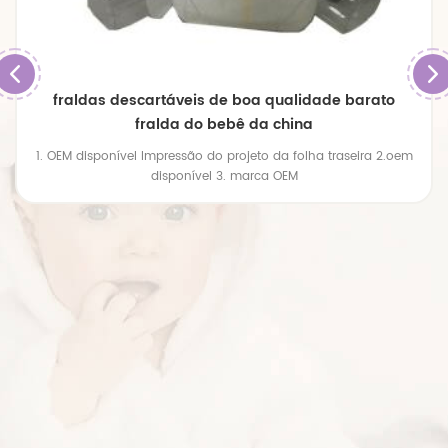
superfície seca absorção suave respirável fralda do
bebê
super absorção, experiência muito agradável