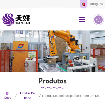
Português
Produtos
Fraldas De
/
/
Fraldas De Bebê Respiráveis ​​premium De Tamanho Grande
Casa
Bebê