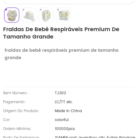
Fraldas De Bebê Respiráveis ​​premium De
Tamanho Grande
fraldas de bebê respiráveis ​​premium de tamanho
grande
Item Número.:
TJ303
Pagamento:
LC/TT etc.
Origem Do Produto:
Made in China
Cor:
colorful
Ordem Minima:
100000pcs
Porto De Embarque:
XIAMEN port, quanzhou city, Fujian Province