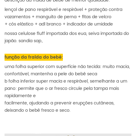
descrição da fralda de bebê de melhor qualidade:
lençol de pano respirável e respirável + proteção contra
vazamentos + manguito de perna + fitas de velcro
+ cós elástico + adl branco + indicador de umidade
nossa celulose fluff importada dos eua, seiva importada do
japão. sandia sap。
função da fralda do bebê:
uma folha superior com superfície não tecida: muito macia,
confortável, mantenha a pele do bebê seca
b folha inferior super macia e respirável, semelhante a um
pano: permite que o ar fresco circule pela tampa mais
rapidamente e
facilmente, ajudando a prevenir erupções cutâneas,
deixando o bebê fresco e seco.