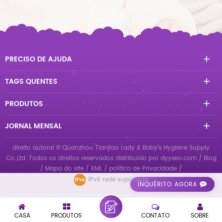
PRECISO DE AJUDA
TAGS QUENTES
PRODUTOS
JORNAL MENSAL
direito autoral © Quanzhou Tianjiao Lady & Baby's Hygiene Supply
Co.,Ltd. Todos os direitos reservados
distribuído por
dyyseo.com
/
Blog
/
Mapa do site
/
XML
/
política de Privacidade
/
IPv6 rede suportada
INQUÉRITO AGORA
CASA
PRODUTOS
CONTATO
SOBRE