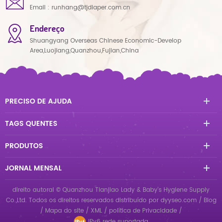
Email :
runhang@tjdiaper.com.cn
Endereço
Shuangyang Overseas Chinese Economic-Develop
Area,Luojiang,Quanzhou,Fujian,China
PRECISO DE AJUDA
TAGS QUENTES
PRODUTOS
JORNAL MENSAL
direito autoral © Quanzhou Tianjiao Lady & Baby's Hygiene Supply
Co.,Ltd. Todos os direitos reservados
distribuído por
dyyseo.com
/
Blog
/
Mapa do site
/
XML
/
política de Privacidade
/