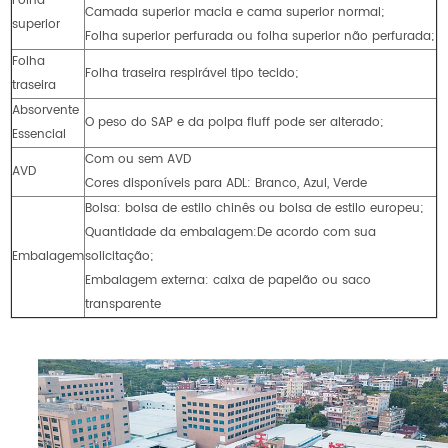
Folha
Camada superior macia e cama superior normal;
superior
Folha superior perfurada ou folha superior não perfurada;
Folha
Folha traseira respirável tipo tecido;
traseira
Absorvente
O peso do SAP e da polpa fluff pode ser alterado;
Essencial
Com ou sem AVD
AVD
Cores disponíveis para ADL: Branco, Azul, Verde
Bolsa: bolsa de estilo chinês ou bolsa de estilo europeu;
Quantidade da embalagem:De acordo com sua
Embalagem
solicitação;
Embalagem externa: caixa de papelão ou saco
transparente