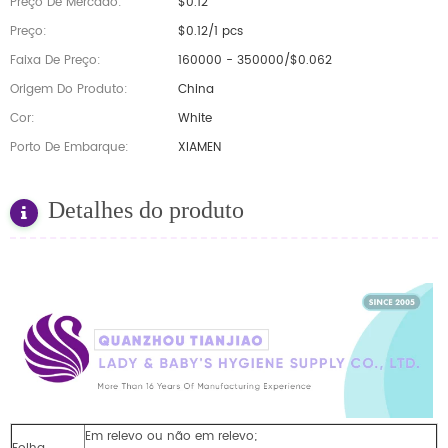
Preço De Mercado:
$0.12
Preço:
$0.12/1 pcs
Faixa De Preço:
160000 - 350000/$0.062
Origem Do Produto:
China
Cor:
White
Porto De Embarque:
XIAMEN
Detalhes do produto
Em relevo ou não em relevo;