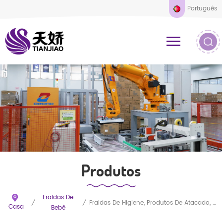
Português
Produtos
Fraldas De
/
/
Fraldas De Higiene, Produtos De Atacado, Fraldas Acessíveis, Fraldas De Bebê De Qualidade Premium
Casa
Bebê