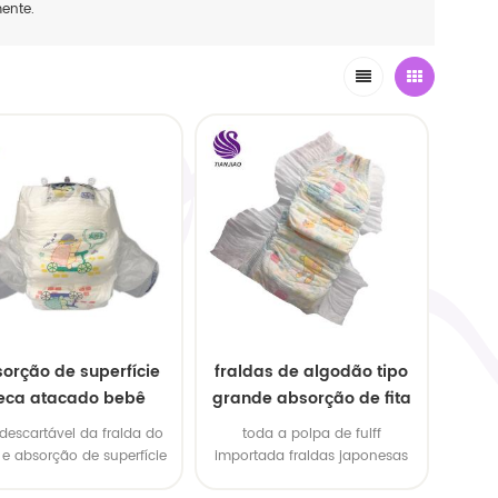
mente.
orção de superfície
fraldas de algodão tipo
eca atacado bebê
grande absorção de fita
mimos
macia
 descartável da fralda do
toda a polpa de fulff
e absorção de superfície
importada fraldas japonesas
seca
para bebês super macias