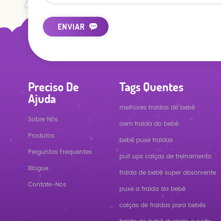
Preciso De
Tags Quentes
Ajuda
melhores fraldas de bebê
Sobre Nós
oem fralda do bebê
Produtos
bebê puxe fraldas
Perguntas Frequentes
pull ups calças de treinamento
Blogue
fralda de bebê super absorvente
Contate-Nos
puxe a fralda do bebê
calças de fraldas para bebês