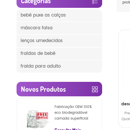
Categorias
prot
bebê puxe as calças
máscara falsa
lenços umedecidos
fraldas de bebê
fralda para adulto
Novos Produtos
des
Fabricação OEM 100%
eco biodegradável
Pr
camada superficial
Qual
fraldas descartáveis ​​
Consulte Mais