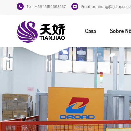
Tel. :
+86 15159593537
Email :
runhang@tjdiaper.c
Casa
Sobre N