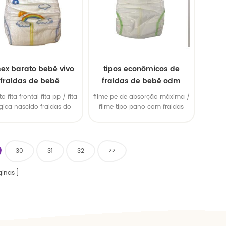
sex barato bebê vivo
tipos econômicos de
fraldas de bebê
fraldas de bebê odm
to fita frontal fita pp / fita
filme pe de absorção máxima /
ica nascido fraldas do
filme tipo pano com fraldas
bebê
30
31
32
>>
inas