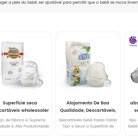
eger a pele do bebê, ser ajustável para permitir que o bebê se mova livre
Superfície seca
Alojamento De Boa
abs
cartáveis wholeasaler
Qualidade, Descartáveis,
s
fina fraldas
Fraldas Fralda
eço de fábrica & Supremo
Descartáveis bebê fralda Fralda
tipo
idade & Alta Produtividade
Tipo e Secar a Superfície de
bebê 
& entrega Pontual.
Absorção da fralda da China