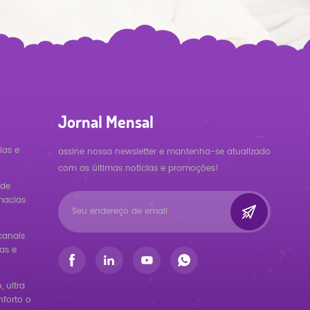
Jornal Mensal
ias e
assine nossa newsletter e mantenha-se atualizado
com as últimas notícias e promoções!
 de
macias
canais
as e
 ultra
forto o