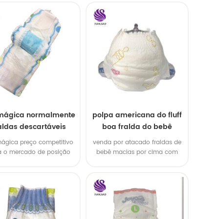
 mágica normalmente
polpa americana do fluff
aldas descartáveis
boa fralda do bebê
mágica preço competitivo
venda por atacado fraldas de
a o mercado de posição
bebê macias por cima com
ermediária, procurando
indicador de umidade
dista na américa do sul e
américa do norte