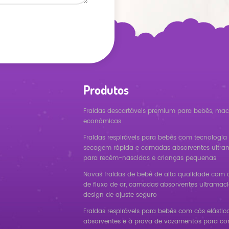
Produtos
Fraldas descartáveis premium para bebês, mac
econômicas
Fraldas respiráveis para bebês com tecnologia
secagem rápida e camadas absorventes ultra
para recém-nascidos e crianças pequenas
Novas fraldas de bebê de alta qualidade com 
de fluxo de ar, camadas absorventes ultramaci
design de ajuste seguro
Fraldas respiráveis para bebês com cós elástico,
absorventes e à prova de vazamentos para con