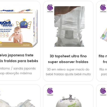
eiva japonesa frete
3D topsheet ultra fino
fita
tis fraldas para bebês
super absorver fraldas
fr
e adultos
mitomo / sandia japonês
3D em relevo super macio do
fita 
sap absorção máxima
bebê fraldas ajuste bebê muito
par
qualidade estável
bem
int
ataca