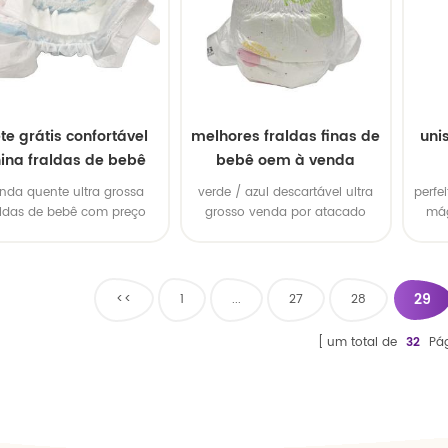
ete grátis confortável
melhores fraldas finas de
uni
ina fraldas de bebê
bebê oem à venda
nda quente ultra grossa
verde / azul descartável ultra
perfei
aldas de bebê com preço
grosso venda por atacado
mág
barato
fraldas de bebê
29
<<
1
...
27
28
um total de
32
Pág