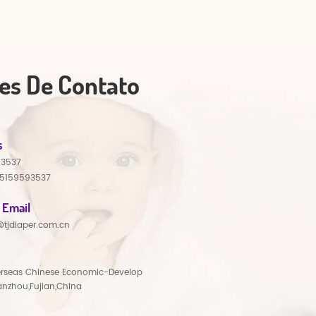
es De Contato
s
93537
15159593537
 Email
tjdiaper.com.cn
rseas Chinese Economic-Develop
anzhou,Fujian,China