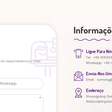
Informaçõ
Ligue Para Nó
Tel.:
+86 151595
 nós responderemos o mais
Whatsapp:
+86 
Envia-Nos Um
Email :
runhang@
Endereço
Shuangyang Ove
Area,Luojiang,Qu