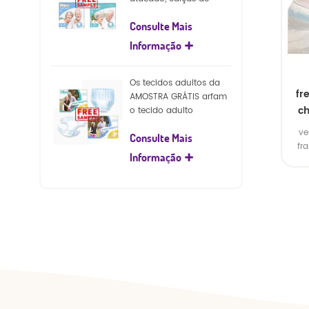
fraldas descartáveis ​​
Consulte Mais
para adultos
Informação
Os tecidos adultos da
fr
AMOSTRA GRÁTIS arfam
ch
o tecido adulto
descartável para o
ve
Consulte Mais
adulto
fr
Informação