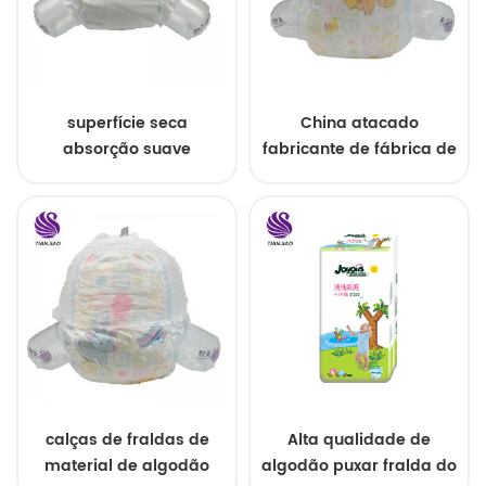
superfície seca
China atacado
absorção suave
fabricante de fábrica de
respirável fralda do
fraldas descartáveis ​​
bebê
com sono para bebês
calças de fraldas de
Alta qualidade de
material de algodão
algodão puxar fralda do