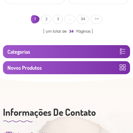
bebê ups calças oem
fralda econômica
1
2
3
...
34
>>
um total de
34
Páginas
Categorias
Novos Produtos
Informações De Contato