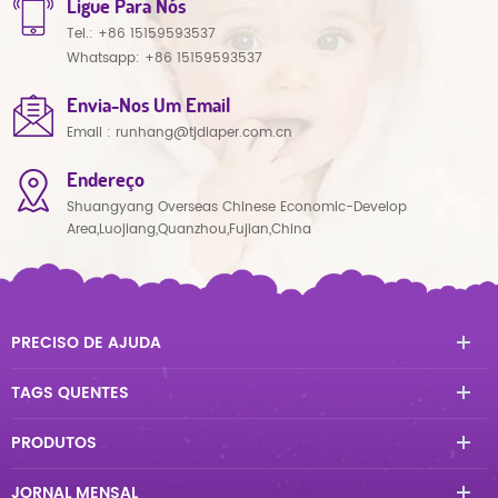
Ligue Para Nós
Tel.:
+86 15159593537
Whatsapp:
+86 15159593537
Envia-Nos Um Email
Email :
runhang@tjdiaper.com.cn
Endereço
Shuangyang Overseas Chinese Economic-Develop
Area,Luojiang,Quanzhou,Fujian,China
PRECISO DE AJUDA
TAGS QUENTES
PRODUTOS
JORNAL MENSAL