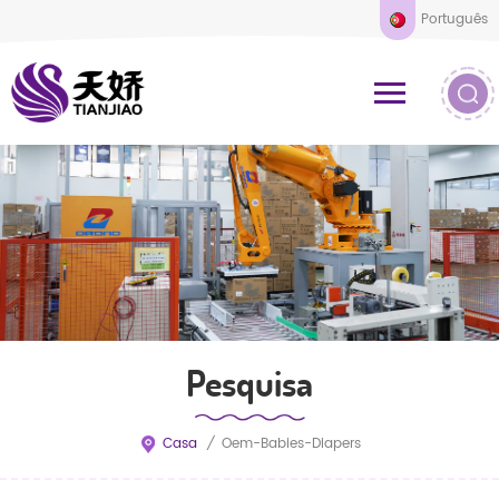
Português
Pesquisa
Casa
/
Oem-Babies-Diapers