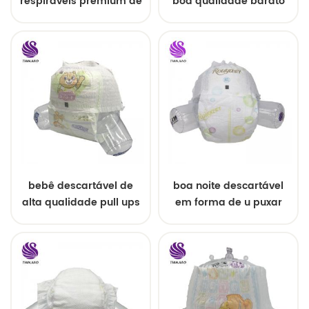
respiráveis ​​premium de
boa qualidade barato
tamanho grande
fralda do bebê da china
bebê descartável de
boa noite descartável
alta qualidade pull ups
em forma de u puxar
para o bebê
calças