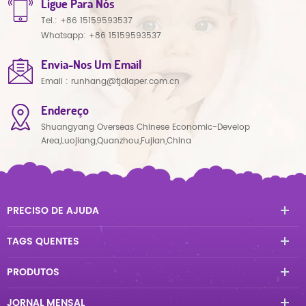
Ligue Para Nós
Tel.:
+86 15159593537
Whatsapp:
+86 15159593537
Envia-Nos Um Email
Email :
runhang@tjdiaper.com.cn
Endereço
Shuangyang Overseas Chinese Economic-Develop
Area,Luojiang,Quanzhou,Fujian,China
PRECISO DE AJUDA
TAGS QUENTES
PRODUTOS
JORNAL MENSAL