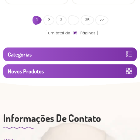
calças
respirável fralda do
bebê
1
2
3
...
35
>>
um total de
35
Páginas
Categorias
Novos Produtos
Informações De Contato