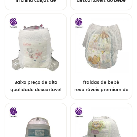
in china calças de
descartáveis ​​do bebê
treinamento
puxam para cima o
descartáveis
estilo fácil
Baixo preço de alta
fraldas de bebê
qualidade descartável
respiráveis ​​premium de
de matérias-primas
tamanho grande
para calças de bebê
fralda