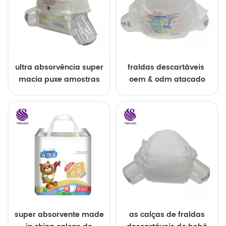
ultra absorvência super
fraldas descartáveis ​​
macia puxe amostras
oem & odm atacado
grátis de fraldas de
bebê
super absorvente made
as calças de fraldas