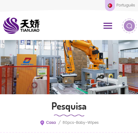
Português
Pesquisa
Casa
/
80pcs-Baby-Wipes